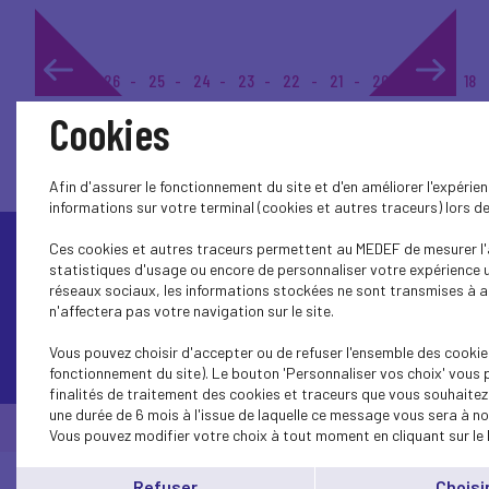
1...
26
25
24
23
22
21
20
19
18
Cookies
Afin d'assurer le fonctionnement du site et d'en améliorer l'expéri
informations sur votre terminal (cookies et autres traceurs) lors 
Ces cookies et autres traceurs permettent au MEDEF de mesurer l'a
statistiques d'usage ou encore de personnaliser votre expérience u
réseaux sociaux, les informations stockées ne sont transmises à au
n'affectera pas votre navigation sur le site.
Vous pouvez choisir d'accepter ou de refuser l'ensemble des cookie
Contactez-nous
fonctionnement du site). Le bouton 'Personnaliser vos choix' vous 
finalités de traitement des cookies et traceurs que vous souhaite
une durée de 6 mois à l'issue de laquelle ce message vous sera à no
© Medef Anjou 2026 -
Mentions légales
Vous pouvez modifier votre choix à tout moment en cliquant sur le 
Refuser
Choisi