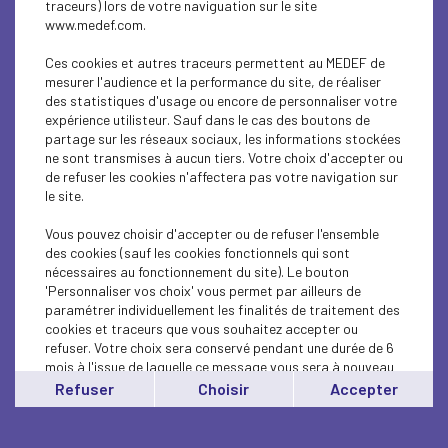
traceurs) lors de votre naviguation sur le site
"Ton stage à 5 bornes"
www.medef.com.
Ces cookies et autres traceurs permettent au MEDEF de
Lire l'article
mesurer l'audience et la performance du site, de réaliser
des statistiques d'usage ou encore de personnaliser votre
expérience utilisteur. Sauf dans le cas des boutons de
partage sur les réseaux sociaux, les informations stockées
ne sont transmises à aucun tiers. Votre choix d'accepter ou
9 avril 2024
de refuser les cookies n'affectera pas votre navigation sur
EMPLOI / FORMATION
le site.
LIENS UTILES
Vous pouvez choisir d'accepter ou de refuser l'ensemble
des cookies (sauf les cookies fonctionnels qui sont
nécessaires au fonctionnement du site). Le bouton
Lire l'article
'Personnaliser vos choix' vous permet par ailleurs de
paramétrer individuellement les finalités de traitement des
cookies et traceurs que vous souhaitez accepter ou
refuser. Votre choix sera conservé pendant une durée de 6
mois à l'issue de laquelle ce message vous sera à nouveau
affiché..
Refuser
Choisir
Accepter
Vous pouvez modifier votre choix à tout moment en
cliquant sur le lien
'cookies'
en bas de page.