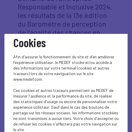
Responsable et Inclusive 2024,
les résultats de la 13e édition
du Baromètre de perception
de l'égalité des chances en
Cookies
entreprise et de la 6e édition
du Baromètre de perception
de la RSE en entreprise.
Afin d'assurer le fonctionnement du site et d'en améliorer
l'expérience utilisateur, le MEDEF stocke et/ou accède à
des informations sur votre terminal (cookies et autres
Ces deux études s’appuient sur une enquête
traceurs) lors de votre naviguation sur le site
menée auprès d’un échantillon représentatif de
www.medef.com.
1800 salariés du secteur privé en France. Elles
fournissent un éclairage sur les attentes des
Ces cookies et autres traceurs permettent au MEDEF de
employés en matière d’égalité des chances et de
mesurer l'audience et la performance du site, de réaliser
RSE, des enjeux devenus centraux dans le monde
des statistiques d'usage ou encore de personnaliser votre
du travail.
expérience utilisteur. Sauf dans le cas des boutons de
partage sur les réseaux sociaux, les informations stockées
Baromètre de perception de l'égalité des
ne sont transmises à aucun tiers. Votre choix d'accepter ou
chances en entreprise – 13e édition
de refuser les cookies n'affectera pas votre navigation sur
le site.
Depuis 13 ans, ce baromètre suit de près