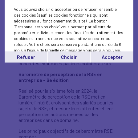
l’évolution des perceptions des salariés sur
Vous pouvez choisir d'accepter ou de refuser l'ensemble
l’égalité des chances au sein des entreprises. Il
des cookies (sauf les cookies fonctionnels qui sont
révèle chaque année les progrès réalisés ainsi que
nécessaires au fonctionnement du site). Le bouton
les défis encore à relever pour instaurer un
'Personnaliser vos choix' vous permet par ailleurs de
environnement de travail plus inclusif.
paramétrer individuellement les finalités de traitement des
cookies et traceurs que vous souhaitez accepter ou
Ce baromètre est un outil essentiel pour les
refuser. Votre choix sera conservé pendant une durée de 6
entreprises qui cherchent à développer et
mois à l'issue de laquelle ce message vous sera à nouveau
renforcer leurs politiques de diversité et
affiché..
Refuser
Choisir
Accepter
d’inclusion, en se basant sur des attentes
Vous pouvez modifier votre choix à tout moment en
concrètes exprimées par leurs collaborateurs.
cliquant sur le lien
'cookies'
en bas de page.
Baromètre de perception de la RSE en
entreprise – 6e édition
Réalisé pour la sixième fois en 2024, le
Baromètre de perception de la RSE met en
lumière l'intérêt croissant des salariés pour les
sujets de RSE, et mesure leurs attentes et leur
perception des actions menées par les
entreprises dans ce domaine.
Les principaux objectifs de ce baromètre RSE
sont de :