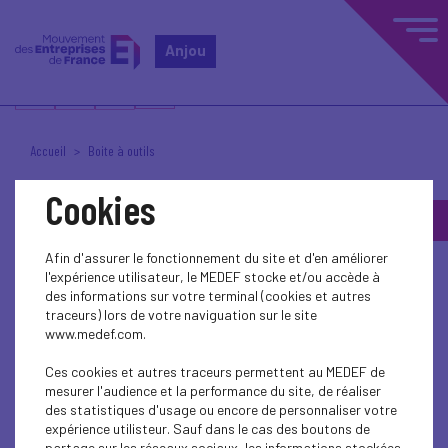
Anjou
Accueil
Boite à outils
Cookies
Boite à outils
Afin d'assurer le fonctionnement du site et d'en améliorer
l'expérience utilisateur, le MEDEF stocke et/ou accède à
des informations sur votre terminal (cookies et autres
traceurs) lors de votre naviguation sur le site
ARTICLE RÉSERVÉ
www.medef.com.
Veuillez vous connecter pour accéder à son contenu
Ces cookies et autres traceurs permettent au MEDEF de
mesurer l'audience et la performance du site, de réaliser
des statistiques d'usage ou encore de personnaliser votre
Se connecter
expérience utilisteur. Sauf dans le cas des boutons de
partage sur les réseaux sociaux, les informations stockées