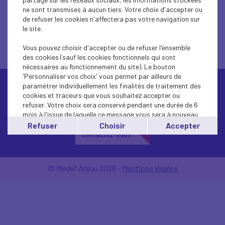
ne sont transmises à aucun tiers. Votre choix d'accepter ou
de refuser les cookies n'affectera pas votre navigation sur
le site.
Contactez votre MEDEF
Vous pouvez choisir d'accepter ou de refuser l'ensemble
des cookies (sauf les cookies fonctionnels qui sont
nécessaires au fonctionnement du site). Le bouton
'Personnaliser vos choix' vous permet par ailleurs de
paramétrer individuellement les finalités de traitement des
cookies et traceurs que vous souhaitez accepter ou
refuser. Votre choix sera conservé pendant une durée de 6
mois à l'issue de laquelle ce message vous sera à nouveau
affiché..
Refuser
Choisir
Accepter
Vous pouvez modifier votre choix à tout moment en
Contactez-nous
cliquant sur le lien
'cookies'
en bas de page.
© Medef Anjou 2026 -
Mentions légales